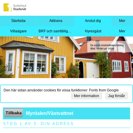
Startsida
Aktivera
Anslut dig
Mer
Villaägare
BRF och samfällighet
Hyresgäst
Mer
Den här sidan använder cookies för vissa funktioner: Fonts from Google
Mer information
Jag förstår
Tillbaka
Myrdalen/Västvattnet
STEG 1 AV 3: DIN ADRESS