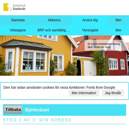
Startsida
Aktivera
Anslut dig
Mer
Villaägare
BRF och samfällighet
Hyresgäst
Mer
Den här sidan använder cookies för vissa funktioner: Fonts from Google
Mer information
Jag förstår
Tillbaka
Björknäset
STEG 1 AV 3: DIN ADRESS