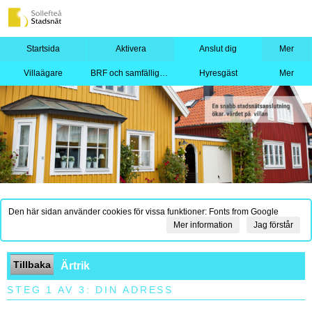
Startsida
Aktivera
Anslut dig
Mer
Villaägare
BRF och samfällighet
Hyresgäst
Mer
Den här sidan använder cookies för vissa funktioner: Fonts from Google
Mer information
Jag förstår
Tillbaka
Ärtrik
STEG 1 AV 3: DIN ADRESS