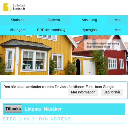
Startsida
Aktivera
Anslut dig
Mer
Villaägare
BRF och samfällighet
Hyresgäst
Mer
Den här sidan använder cookies för vissa funktioner: Fonts from Google
Mer information
Jag förstår
Tillbaka
Lidgatu, Näsåker
STEG 1 AV 3: DIN ADRESS