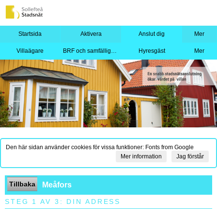
Startsida
Aktivera
Anslut dig
Mer
Villaägare
BRF och samfällighet
Hyresgäst
Mer
Den här sidan använder cookies för vissa funktioner: Fonts from Google
Mer information
Jag förstår
Tillbaka
Meåfors
STEG 1 AV 3: DIN ADRESS