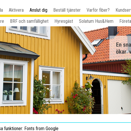
da
Aktivera
Anslut dig
Beställ tjänster
Varför fiber?
Kundser
are
BRF och samfällighet
Hyresgäst
Solatum Hus&Hem
Föret
sa funktioner: Fonts from Google