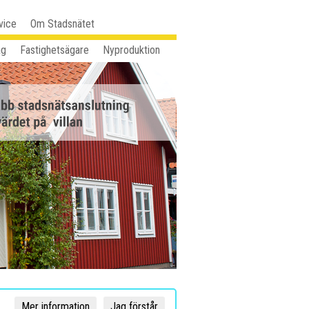
vice
Om Stadsnätet
ag
Fastighetsägare
Nyproduktion
Mer information
Jag förstår