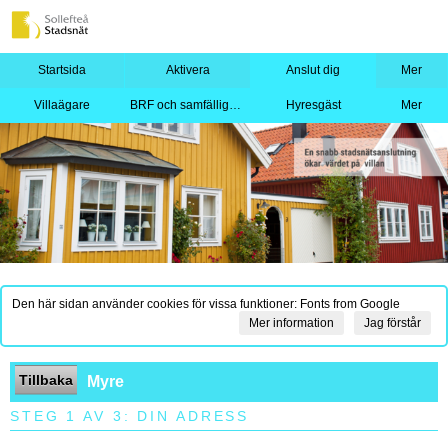
Startsida
Aktivera
Anslut dig
Mer
Villaägare
BRF och samfällighet
Hyresgäst
Mer
Den här sidan använder cookies för vissa funktioner: Fonts from Google
Mer information
Jag förstår
Tillbaka
Myre
STEG 1 AV 3: DIN ADRESS