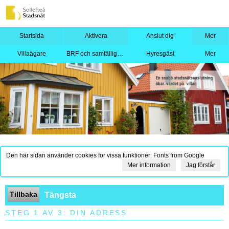
Startsida
Aktivera
Anslut dig
Mer
Villaägare
BRF och samfällighet
Hyresgäst
Mer
Den här sidan använder cookies för vissa funktioner: Fonts from Google
Mer information
Jag förstår
Tillbaka
Tängsta
STEG 1 AV 3: DIN ADRESS