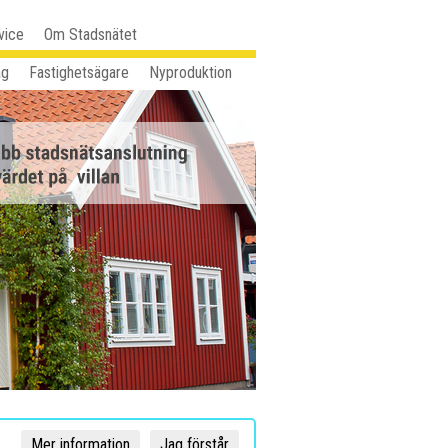
vice
Om Stadsnätet
ag
Fastighetsägare
Nyproduktion
Mer information
Jag förstår