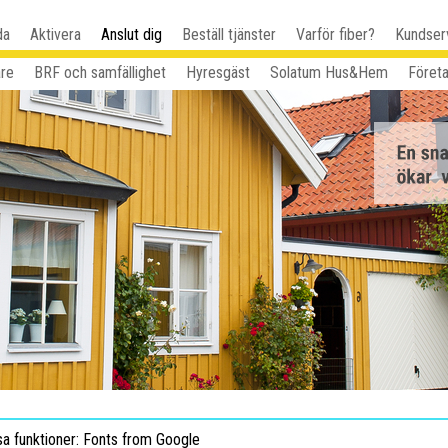
da
Aktivera
Anslut dig
Beställ tjänster
Varför fiber?
Kundser
are
BRF och samfällighet
Hyresgäst
Solatum Hus&Hem
Föret
sa funktioner: Fonts from Google