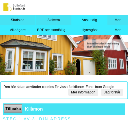
Startsida
Aktivera
Anslut dig
Mer
Villaägare
BRF och samfällighet
Hyresgäst
Mer
Den här sidan använder cookies för vissa funktioner: Fonts from Google
Mer information
Jag förstår
Tillbaka
Kilåmon
STEG 1 AV 3: DIN ADRESS