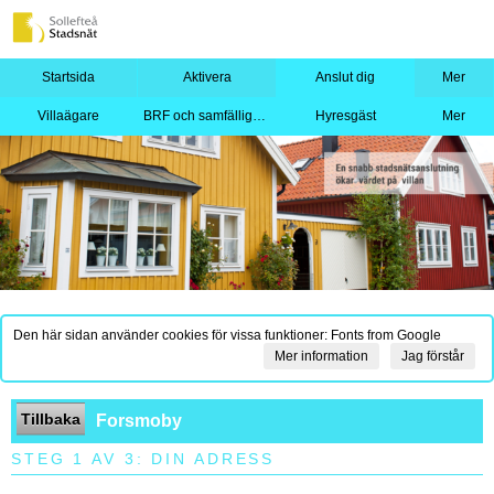
Startsida
Aktivera
Anslut dig
Mer
Villaägare
BRF och samfällighet
Hyresgäst
Mer
Den här sidan använder cookies för vissa funktioner: Fonts from Google
Mer information
Jag förstår
Tillbaka
Forsmoby
STEG 1 AV 3: DIN ADRESS