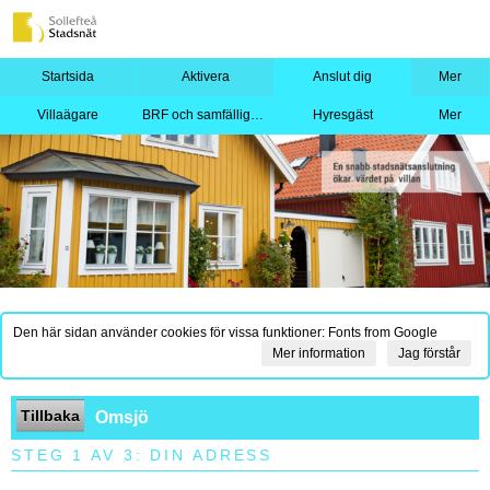
Startsida
Aktivera
Anslut dig
Mer
Villaägare
BRF och samfällighet
Hyresgäst
Mer
Den här sidan använder cookies för vissa funktioner: Fonts from Google
Mer information
Jag förstår
Tillbaka
Omsjö
STEG 1 AV 3: DIN ADRESS