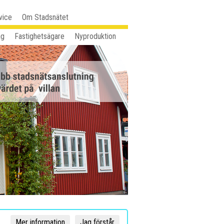
vice
Om Stadsnätet
ag
Fastighetsägare
Nyproduktion
Mer information
Jag förstår