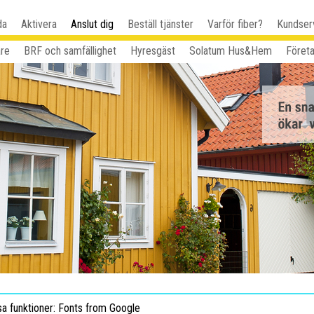
da
Aktivera
Anslut dig
Beställ tjänster
Varför fiber?
Kundser
are
BRF och samfällighet
Hyresgäst
Solatum Hus&Hem
Föret
sa funktioner: Fonts from Google