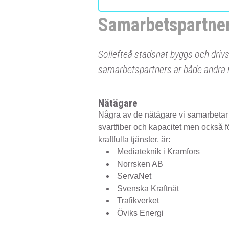
Samarbetspartne
Sollefteå stadsnät byggs och driv
samarbetspartners är både andra n
Nätägare
Några av de nätägare vi samarbetar n
svartfiber och kapacitet men också f
kraftfulla tjänster, är:
Mediateknik i Kramfors
Norrsken AB
ServaNet
Svenska Kraftnät
Trafikverket
Öviks Energi