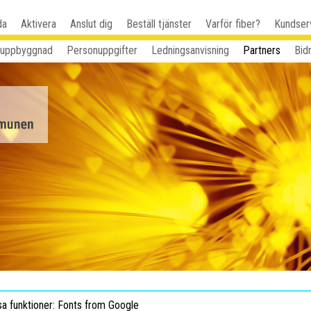
da
Aktivera
Anslut dig
Beställ tjänster
Varför fiber?
Kundser
 uppbyggnad
Personuppgifter
Ledningsanvisning
Partners
Bid
sa funktioner: Fonts from Google