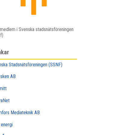
r medlem i Svenska stadsnätsföreningen
f)
nkar
nska Stadsnätsföreningen (SSNF)
rsken AB
mitt
vaNet
mfors Mediateknik AB
 energi