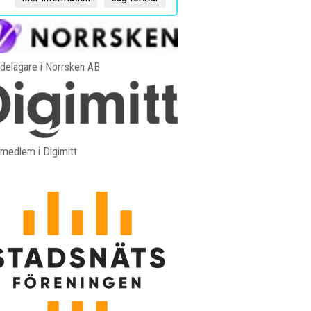
 delägare i Norrsken AB
 medlem i Digimitt