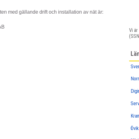
en med gällande drift och installation av nät är:
AB
Vi ä
(SSN
Lä
Sve
Nor
Digi
Ser
Kra
Övik