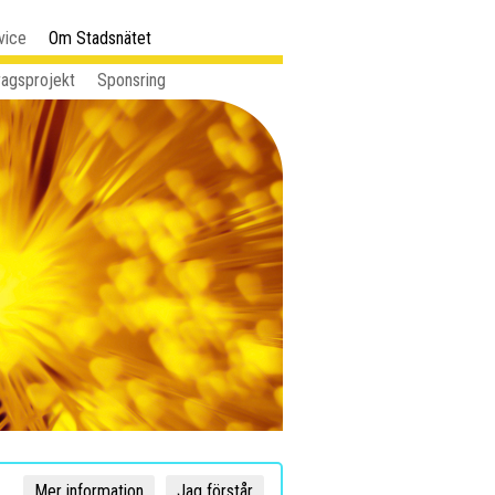
vice
Om Stadsnätet
ragsprojekt
Sponsring
Mer information
Jag förstår